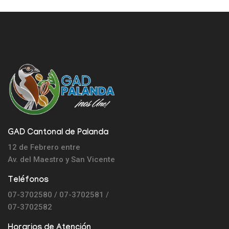
GAD Cantonal de Palanda
12 de Febrero entre
Av. del Maestro y
San Vicente
Teléfonos
07-3702580 / 07-3702581 /
07-3702582
Horarios de Atención