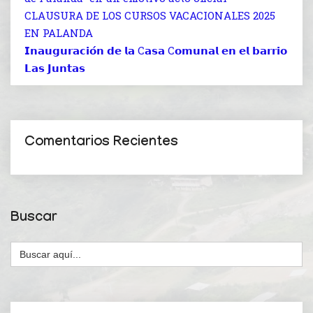
CLAUSURA DE LOS CURSOS VACACIONALES 2025
EN PALANDA
𝗜𝗻𝗮𝘂𝗴𝘂𝗿𝗮𝗰𝗶𝗼́𝗻 𝗱𝗲 𝗹𝗮 C𝗮𝘀𝗮 C𝗼𝗺𝘂𝗻𝗮𝗹 𝗲𝗻 𝗲𝗹 𝗯𝗮𝗿𝗿𝗶𝗼
𝗟𝗮𝘀 𝗝𝘂𝗻𝘁𝗮𝘀
Comentarios Recientes
Buscar
Buscar: