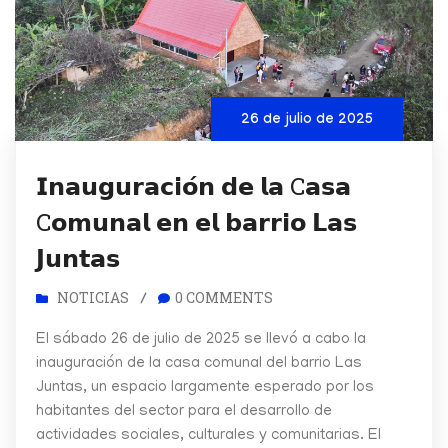
26 de julio de 2025
𝗜𝗻𝗮𝘂𝗴𝘂𝗿𝗮𝗰𝗶𝗼́𝗻 𝗱𝗲 𝗹𝗮 C𝗮𝘀𝗮
C𝗼𝗺𝘂𝗻𝗮𝗹 𝗲𝗻 𝗲𝗹 𝗯𝗮𝗿𝗿𝗶𝗼 𝗟𝗮𝘀
𝗝𝘂𝗻𝘁𝗮𝘀
NOTICIAS
0 COMMENTS
/
El sábado 26 de julio de 2025 se llevó a cabo la
inauguración de la casa comunal del barrio Las
Juntas, un espacio largamente esperado por los
habitantes del sector para el desarrollo de
actividades sociales, culturales y comunitarias. El