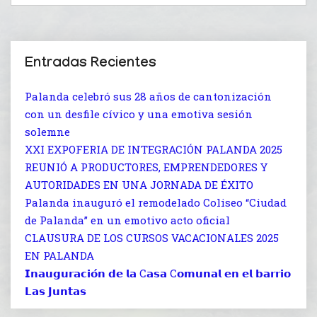
Entradas Recientes
Palanda celebró sus 28 años de cantonización
con un desfile cívico y una emotiva sesión
solemne
XXI EXPOFERIA DE INTEGRACIÓN PALANDA 2025
REUNIÓ A PRODUCTORES, EMPRENDEDORES Y
AUTORIDADES EN UNA JORNADA DE ÉXITO
Palanda inauguró el remodelado Coliseo “Ciudad
de Palanda” en un emotivo acto oficial
CLAUSURA DE LOS CURSOS VACACIONALES 2025
EN PALANDA
𝗜𝗻𝗮𝘂𝗴𝘂𝗿𝗮𝗰𝗶𝗼́𝗻 𝗱𝗲 𝗹𝗮 C𝗮𝘀𝗮 C𝗼𝗺𝘂𝗻𝗮𝗹 𝗲𝗻 𝗲𝗹 𝗯𝗮𝗿𝗿𝗶𝗼
𝗟𝗮𝘀 𝗝𝘂𝗻𝘁𝗮𝘀