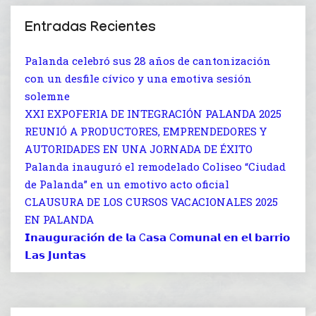
Entradas Recientes
Palanda celebró sus 28 años de cantonización
con un desfile cívico y una emotiva sesión
solemne
XXI EXPOFERIA DE INTEGRACIÓN PALANDA 2025
REUNIÓ A PRODUCTORES, EMPRENDEDORES Y
AUTORIDADES EN UNA JORNADA DE ÉXITO
Palanda inauguró el remodelado Coliseo “Ciudad
de Palanda” en un emotivo acto oficial
CLAUSURA DE LOS CURSOS VACACIONALES 2025
EN PALANDA
𝗜𝗻𝗮𝘂𝗴𝘂𝗿𝗮𝗰𝗶𝗼́𝗻 𝗱𝗲 𝗹𝗮 C𝗮𝘀𝗮 C𝗼𝗺𝘂𝗻𝗮𝗹 𝗲𝗻 𝗲𝗹 𝗯𝗮𝗿𝗿𝗶𝗼
𝗟𝗮𝘀 𝗝𝘂𝗻𝘁𝗮𝘀