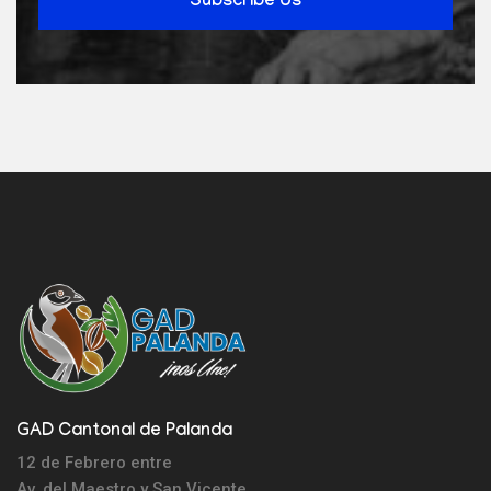
Subscribe Us
GAD Cantonal de Palanda
12 de Febrero entre
Av. del Maestro y
San Vicente