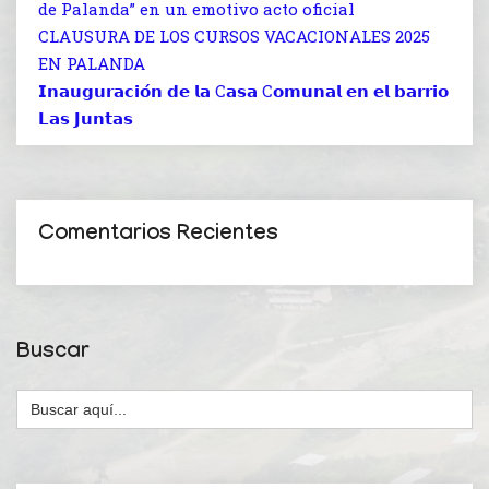
de Palanda” en un emotivo acto oficial
CLAUSURA DE LOS CURSOS VACACIONALES 2025
EN PALANDA
𝗜𝗻𝗮𝘂𝗴𝘂𝗿𝗮𝗰𝗶𝗼́𝗻 𝗱𝗲 𝗹𝗮 C𝗮𝘀𝗮 C𝗼𝗺𝘂𝗻𝗮𝗹 𝗲𝗻 𝗲𝗹 𝗯𝗮𝗿𝗿𝗶𝗼
𝗟𝗮𝘀 𝗝𝘂𝗻𝘁𝗮𝘀
Comentarios Recientes
Buscar
Buscar: