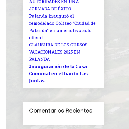
AUTORIDADES EN UNA
JORNADA DE ÉXITO
Palanda inauguró el
remodelado Coliseo “Ciudad de
Palanda” en un emotivo acto
oficial
CLAUSURA DE LOS CURSOS
VACACIONALES 2025 EN
PALANDA
𝗜𝗻𝗮𝘂𝗴𝘂𝗿𝗮𝗰𝗶𝗼́𝗻 𝗱𝗲 𝗹𝗮 C𝗮𝘀𝗮
C𝗼𝗺𝘂𝗻𝗮𝗹 𝗲𝗻 𝗲𝗹 𝗯𝗮𝗿𝗿𝗶𝗼 𝗟𝗮𝘀
𝗝𝘂𝗻𝘁𝗮𝘀
Comentarios Recientes