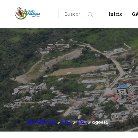
Inicio
G
Buscar
Gad Palanda
Blog
2025
>
>
> agosto