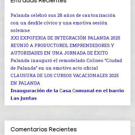
Entradas Recientes
Palanda celebró sus 28 años de cantonización
con un desfile cívico y una emotiva sesión
solemne
XXI EXPOFERIA DE INTEGRACIÓN PALANDA 2025
REUNIÓ A PRODUCTORES, EMPRENDEDORES Y
AUTORIDADES EN UNA JORNADA DE ÉXITO
Palanda inauguró el remodelado Coliseo “Ciudad
de Palanda” en un emotivo acto oficial
CLAUSURA DE LOS CURSOS VACACIONALES 2025
EN PALANDA
𝗜𝗻𝗮𝘂𝗴𝘂𝗿𝗮𝗰𝗶𝗼́𝗻 𝗱𝗲 𝗹𝗮 C𝗮𝘀𝗮 C𝗼𝗺𝘂𝗻𝗮𝗹 𝗲𝗻 𝗲𝗹 𝗯𝗮𝗿𝗿𝗶𝗼
𝗟𝗮𝘀 𝗝𝘂𝗻𝘁𝗮𝘀
Comentarios Recientes