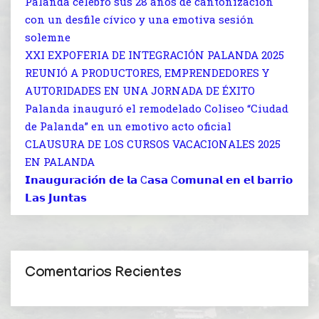
Palanda celebró sus 28 años de cantonización
con un desfile cívico y una emotiva sesión
solemne
XXI EXPOFERIA DE INTEGRACIÓN PALANDA 2025
REUNIÓ A PRODUCTORES, EMPRENDEDORES Y
AUTORIDADES EN UNA JORNADA DE ÉXITO
Palanda inauguró el remodelado Coliseo “Ciudad
de Palanda” en un emotivo acto oficial
CLAUSURA DE LOS CURSOS VACACIONALES 2025
EN PALANDA
𝗜𝗻𝗮𝘂𝗴𝘂𝗿𝗮𝗰𝗶𝗼́𝗻 𝗱𝗲 𝗹𝗮 C𝗮𝘀𝗮 C𝗼𝗺𝘂𝗻𝗮𝗹 𝗲𝗻 𝗲𝗹 𝗯𝗮𝗿𝗿𝗶𝗼
𝗟𝗮𝘀 𝗝𝘂𝗻𝘁𝗮𝘀
Comentarios Recientes