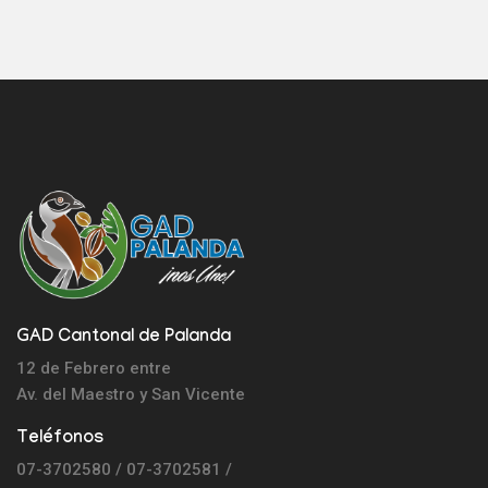
GAD Cantonal de Palanda
12 de Febrero entre
Av. del Maestro y
San Vicente
Teléfonos
07-3702580 / 07-3702581 /