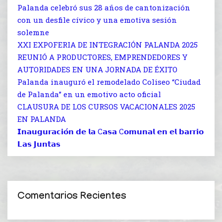
Palanda celebró sus 28 años de cantonización
con un desfile cívico y una emotiva sesión
solemne
XXI EXPOFERIA DE INTEGRACIÓN PALANDA 2025
REUNIÓ A PRODUCTORES, EMPRENDEDORES Y
AUTORIDADES EN UNA JORNADA DE ÉXITO
Palanda inauguró el remodelado Coliseo “Ciudad
de Palanda” en un emotivo acto oficial
CLAUSURA DE LOS CURSOS VACACIONALES 2025
EN PALANDA
𝗜𝗻𝗮𝘂𝗴𝘂𝗿𝗮𝗰𝗶𝗼́𝗻 𝗱𝗲 𝗹𝗮 C𝗮𝘀𝗮 C𝗼𝗺𝘂𝗻𝗮𝗹 𝗲𝗻 𝗲𝗹 𝗯𝗮𝗿𝗿𝗶𝗼
𝗟𝗮𝘀 𝗝𝘂𝗻𝘁𝗮𝘀
Comentarios Recientes