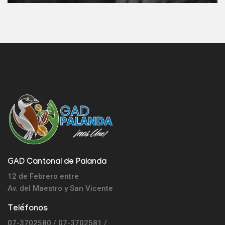
GAD Cantonal de Palanda
12 de Febrero entre
Av. del Maestro y
San Vicente
Teléfonos
07-3702580 / 07-3702581 /