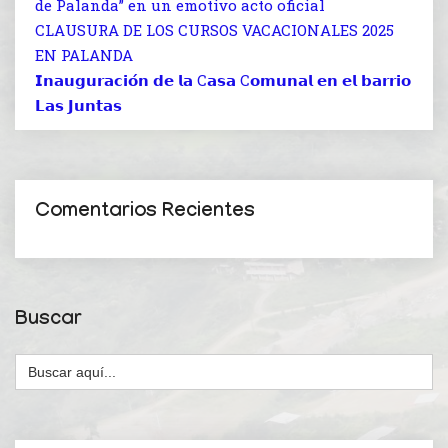
de Palanda” en un emotivo acto oficial
CLAUSURA DE LOS CURSOS VACACIONALES 2025
EN PALANDA
𝗜𝗻𝗮𝘂𝗴𝘂𝗿𝗮𝗰𝗶𝗼́𝗻 𝗱𝗲 𝗹𝗮 C𝗮𝘀𝗮 C𝗼𝗺𝘂𝗻𝗮𝗹 𝗲𝗻 𝗲𝗹 𝗯𝗮𝗿𝗿𝗶𝗼
𝗟𝗮𝘀 𝗝𝘂𝗻𝘁𝗮𝘀
Comentarios Recientes
Buscar
Buscar: