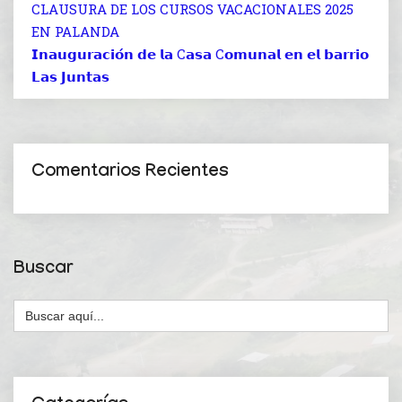
CLAUSURA DE LOS CURSOS VACACIONALES 2025
EN PALANDA
𝗜𝗻𝗮𝘂𝗴𝘂𝗿𝗮𝗰𝗶𝗼́𝗻 𝗱𝗲 𝗹𝗮 C𝗮𝘀𝗮 C𝗼𝗺𝘂𝗻𝗮𝗹 𝗲𝗻 𝗲𝗹 𝗯𝗮𝗿𝗿𝗶𝗼
𝗟𝗮𝘀 𝗝𝘂𝗻𝘁𝗮𝘀
Comentarios Recientes
Buscar
Buscar: