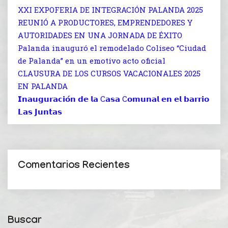
XXI EXPOFERIA DE INTEGRACIÓN PALANDA 2025
REUNIÓ A PRODUCTORES, EMPRENDEDORES Y
AUTORIDADES EN UNA JORNADA DE ÉXITO
Palanda inauguró el remodelado Coliseo “Ciudad
de Palanda” en un emotivo acto oficial
CLAUSURA DE LOS CURSOS VACACIONALES 2025
EN PALANDA
𝗜𝗻𝗮𝘂𝗴𝘂𝗿𝗮𝗰𝗶𝗼́𝗻 𝗱𝗲 𝗹𝗮 C𝗮𝘀𝗮 C𝗼𝗺𝘂𝗻𝗮𝗹 𝗲𝗻 𝗲𝗹 𝗯𝗮𝗿𝗿𝗶𝗼
𝗟𝗮𝘀 𝗝𝘂𝗻𝘁𝗮𝘀
Comentarios Recientes
Buscar