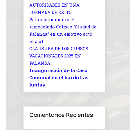
AUTORIDADES EN UNA
JORNADA DE ÉXITO
Palanda inauguró el
remodelado Coliseo “Ciudad de
Palanda” en un emotivo acto
oficial
CLAUSURA DE LOS CURSOS
VACACIONALES 2025 EN
PALANDA
𝗜𝗻𝗮𝘂𝗴𝘂𝗿𝗮𝗰𝗶𝗼́𝗻 𝗱𝗲 𝗹𝗮 C𝗮𝘀𝗮
C𝗼𝗺𝘂𝗻𝗮𝗹 𝗲𝗻 𝗲𝗹 𝗯𝗮𝗿𝗿𝗶𝗼 𝗟𝗮𝘀
𝗝𝘂𝗻𝘁𝗮𝘀
Comentarios Recientes