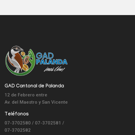
GAD Cantonal de Palanda
12 de Febrero entre
Av. del Maestro y
San Vicente
Teléfonos
07-3702580 / 07-3702581 /
07-3702582