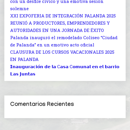
con un desfile cívico y una emotiva sesión
solemne
XXI EXPOFERIA DE INTEGRACIÓN PALANDA 2025
REUNIÓ A PRODUCTORES, EMPRENDEDORES Y
AUTORIDADES EN UNA JORNADA DE ÉXITO
Palanda inauguró el remodelado Coliseo “Ciudad
de Palanda” en un emotivo acto oficial
CLAUSURA DE LOS CURSOS VACACIONALES 2025
EN PALANDA
𝗜𝗻𝗮𝘂𝗴𝘂𝗿𝗮𝗰𝗶𝗼́𝗻 𝗱𝗲 𝗹𝗮 C𝗮𝘀𝗮 C𝗼𝗺𝘂𝗻𝗮𝗹 𝗲𝗻 𝗲𝗹 𝗯𝗮𝗿𝗿𝗶𝗼
𝗟𝗮𝘀 𝗝𝘂𝗻𝘁𝗮𝘀
Comentarios Recientes