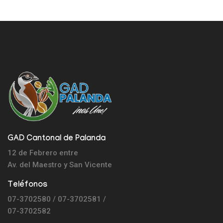
GAD Cantonal de Palanda
12 de Febrero entre
Av. del Maestro y
San Vicente
Teléfonos
07-3702580 / 07-3702581 /
07-3702582